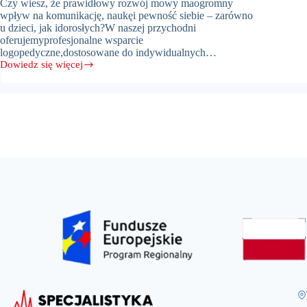
Czy wiesz, że prawidłowy rozwój mowy maogromny
wpływ na komunikację, naukęi pewność siebie – zarówno
u dzieci, jak idorosłych?W naszej przychodni
oferujemyprofesjonalne wsparcie
logopedyczne,dostosowane do indywidualnych…
Dowiedz się więcej
Aktualności